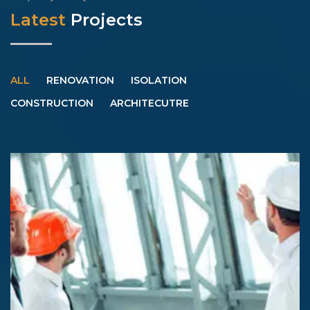
Latest
Projects
ALL
RENOVATION
ISOLATION
CONSTRUCTION
ARCHITECUTRE
Proyek Pembangunan Masjid Daarul Ilmi’ Lantai 2 |
Kontraktor Masjid Yogyakarta
Construction